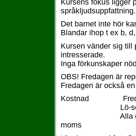
Kursens fokus ligger p
språkljudsuppfattning.
Det barnet inte hör kan 
Blandar ihop t ex b, d,
Kursen vänder sig till
intresserade.
Inga förkunskaper nö
OBS! Fredagen är repe
Fredagen är också en k
Kostnad Fred
Lö-sö 8 - 9
Alla dag
moms