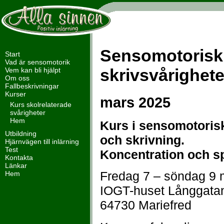
Sensomotorisk t
Start
Vad är sensomotorik
skrivsvårighete
Vem kan bli hjälpt
Om oss
Fallbeskrivningar
Kurser
mars 2025
Kurs skolrelaterade
svårigheter
Hem
Kurs i sensomotorisk
Utbildning
och skrivning.
Hjärnvägen till inlärning
Test
Koncentration och s
Kontakta
Länkar
Fredag 7 – söndag 9 
Hem
IOGT-huset Långgata
64730 Mariefred