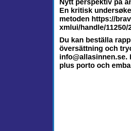
Nytt perspektiv på a
En kritisk undersøk
metoden https://brav
xmlui/handle/11250/
Du kan beställa rapp
översättning och try
info@allasinnen.se. 
plus porto och embal