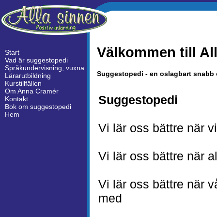
Välkommen till Al
Start
Vad är suggestopedi
Språkundervisning, vuxna
Suggestopedi - en oslagbart snabb 
Lärarutbildning
Kurstillfällen
Om Anna Cramér
Suggestopedi
Kontakt
Bok om suggestopedi
Hem
Vi lär oss bättre när vi
Vi lär oss bättre när 
Vi lär oss bättre när v
med