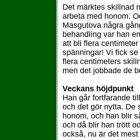
Det märktes skillnad 
arbeta med honom. Oc
Masgutova några gång
behandling var han e
att bli flera centimete
spänningar! Vi fick se
flera centimeters skil
men det jobbade de bo
Veckans höjdpunkt
Han går fortfarande til
och det gör nytta. De
honom, och han blir s
och då blir han trött 
också, nu är det mest