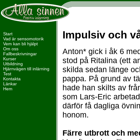
Impulsiv och v
Start
Vad är sensomotorik
Vem kan bli hjälpt
Om oss
Anton* gick i åk 6 m
Fallbeskrivningar
stod på Ritalina (ett 
Kurser
Utbildning
skilda sedan länge o
Hjärnvägen till inlärning
Test
pappa. På grund av t
Kontakta
Länkar
hade han skilts av frå
Hem
som Lars-Eric arbetad
därför få dagliga övni
honom.
Färre utbrott och me